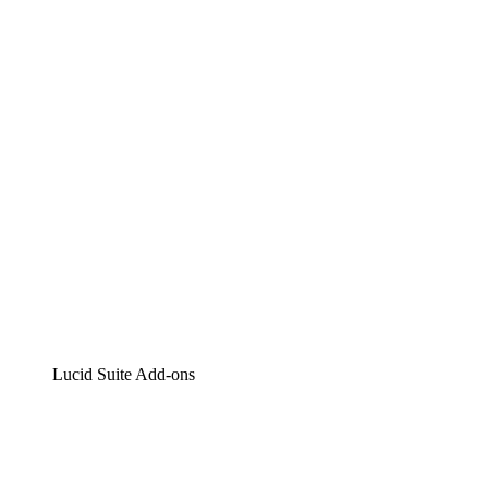
Lucidchart
Intelligente Diagrammerstellung
Lucidspark
Digitales Whiteboarding
airfocus
Produktmanagement und -roadmapping
Lucid Suite Add-ons
Cloud-Accelerator
Besseres Verständnis und Planung künftiger Cloud-
Infrastruktur-Änderungen.