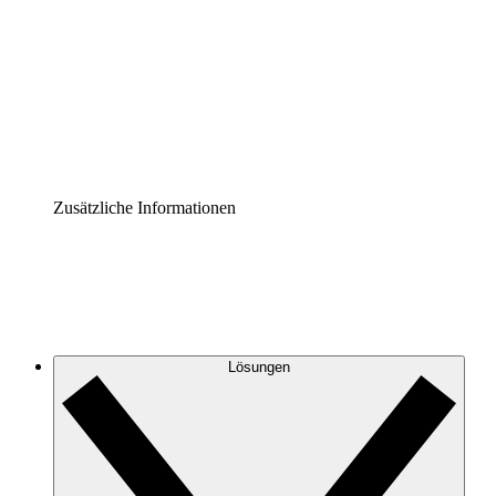
Prozess-Accelerator
Governance der Prozessdokumentation vereinheitlichen
und stärken.
Enterprise Shield
Zusätzliche Sicherheitslayer und granulare
Zugriffskontrolle.
Zusätzliche Informationen
Lösungen