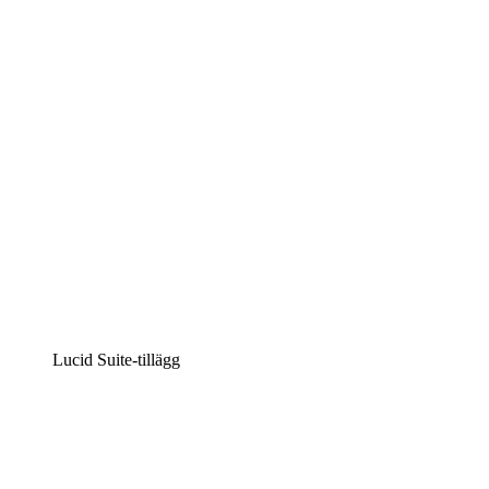
Intelligent diagramskapande
Lucidspark
Virtuell whiteboardanvändning
airfocus
Produkthantering och skapande av färdplaner
Lucid Suite-tillägg
Molnaccelerator
Förstå och planera bättre för framtida förändringar av
din molninfrastruktur.