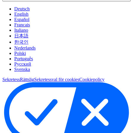
Deutsch
English
Español
Français
Italiano
日本語
한국인
Nederlands
Polski
Português
Pусский
Svenska
Sekretess
Rättslig
Sekretessval för cookies
Cookiepolicy