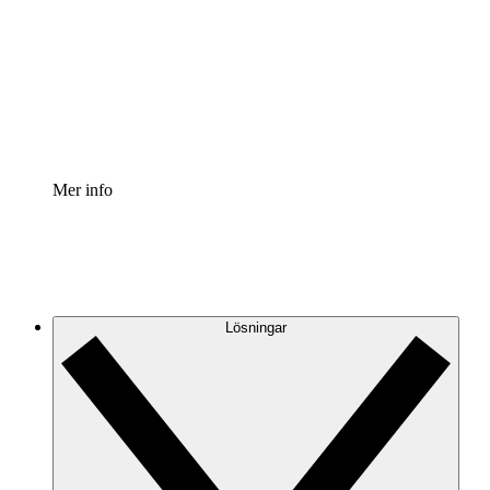
Processaccelerator
Standardisera och förbättra styrningen av
processdokumentation.
Enterprise shield
Lägg till ett förbättrat lager av förstärkt säkerhet och
detaljerad kontroll.
Mer info
Lösningar