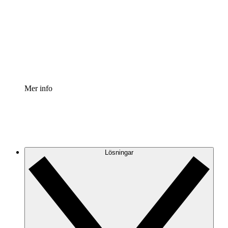
Processaccelerator
Standardisera och förbättra styrningen av
processdokumentation.
Enterprise shield
Lägg till ett förbättrat lager av förstärkt säkerhet och
detaljerad kontroll.
Mer info
Lösningar