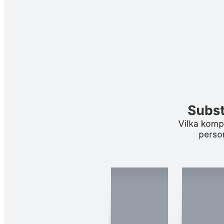
Brainstorma idéer med SCAMPER-ramverket. SCAMPER står för
sju åtgärder: Substitute (ersätt), Combine (kombinera), Adapt
(anpassa), Modify (modifiera), Put to other use (ändra
användningsområde), Eliminate (eliminera) och Reverse (byt
ordning). Samarbeta om att besvara frågor baserade på dessa
åtgärder för att hitta innovativa problemlösningar.