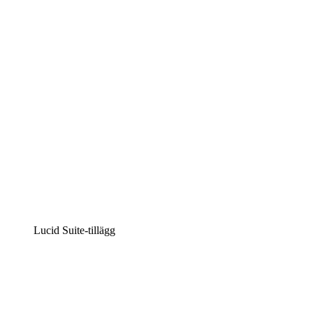
Intelligent diagramskapande
Lucidspark
Virtuell whiteboardanvändning
airfocus
Produkthantering och skapande av färdplaner
Lucid Suite-tillägg
Molnaccelerator
Förstå och planera bättre för framtida förändringar av
din molninfrastruktur.