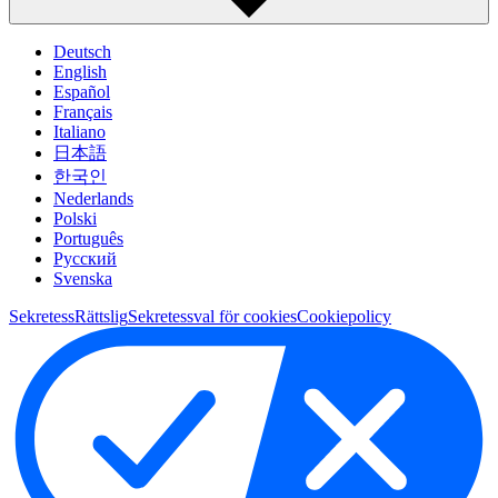
Deutsch
English
Español
Français
Italiano
日本語
한국인
Nederlands
Polski
Português
Pусский
Svenska
Sekretess
Rättslig
Sekretessval för cookies
Cookiepolicy