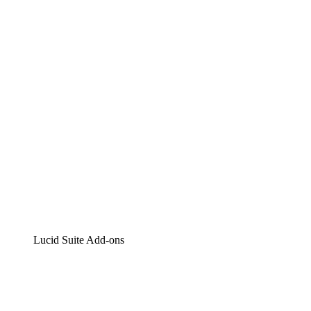
Lucidchart
Intelligente Diagrammerstellung
Lucidspark
Digitales Whiteboarding
airfocus
Produktmanagement und -roadmapping
Lucid Suite Add-ons
Cloud-Accelerator
Besseres Verständnis und Planung künftiger Cloud-Infra
Prozess-Accelerator