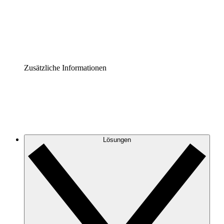
Governance der Prozessdokumentation vereinheitlichen u
Enterprise Shield
Zusätzliche Sicherheitslayer und granulare Zugriffskontrol
Zusätzliche Informationen
Lösungen