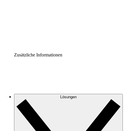
Prozess-Accelerator
Governance der Prozessdokumentation vereinheitlichen
und stärken.
Enterprise Shield
Zusätzliche Sicherheitslayer und granulare
Zugriffskontrolle.
Zusätzliche Informationen
Lösungen