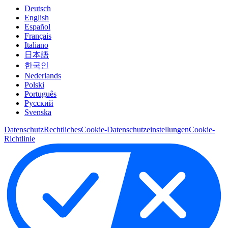
Deutsch
English
Español
Français
Italiano
日本語
한국인
Nederlands
Polski
Português
Pусский
Svenska
Datenschutz
Rechtliches
Cookie-Datenschutzeinstellungen
Cookie-
Richtlinie