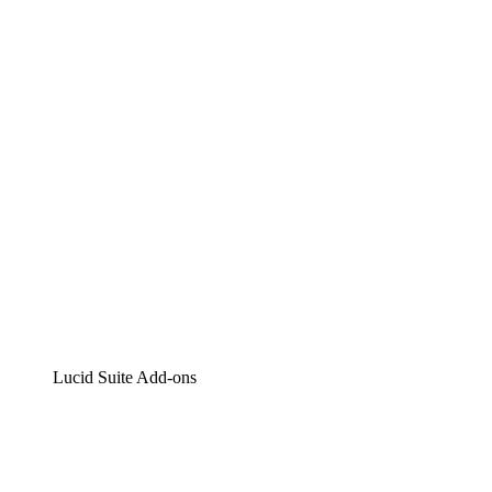
Lucidchart
Intelligente Diagrammerstellung
Lucidspark
Digitales Whiteboarding
airfocus
Produktmanagement und -roadmapping
Lucid Suite Add-ons
Cloud-Accelerator
Besseres Verständnis und Planung künftiger Cloud-
Infrastruktur-Änderungen.