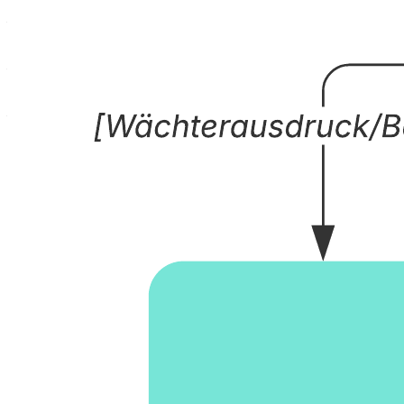
–die Funktionsumfänge verschiedener Aktivitäten und Abläufe
darstellen
– auf die Formenbibliothek von Lucidchart für „UML-
Zustands-/Aktivitätsdiagramme“ zugreifen.
– mit Kollegen zusammenarbeiten.
Öffnen Sie diese Vorlage und fügen Sie Inhalte hinzu, um dieses
Aktivitätsdiagramm an Ihren Anwendungsfall anzupassen.
Verwandte Vorlagen