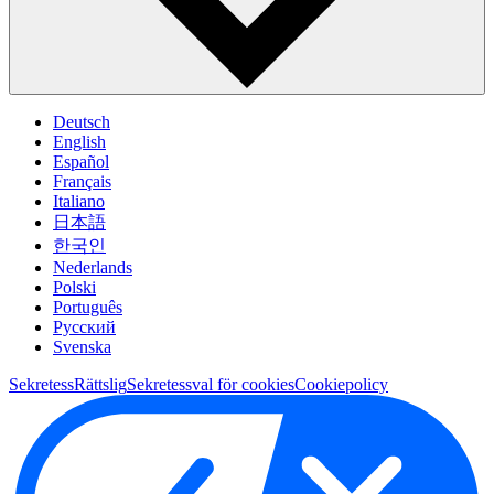
Deutsch
English
Español
Français
Italiano
日本語
한국인
Nederlands
Polski
Português
Pусский
Svenska
Sekretess
Rättslig
Sekretessval för cookies
Cookiepolicy