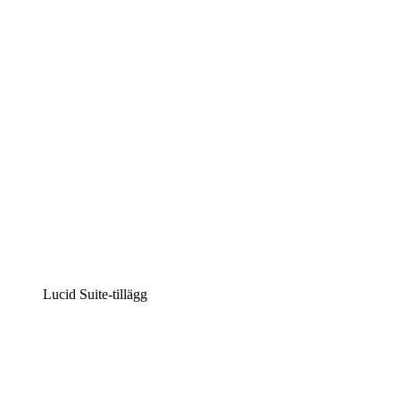
Intelligent diagramskapande
Lucidspark
Virtuell whiteboardanvändning
airfocus
Produkthantering och skapande av färdplaner
Lucid Suite-tillägg
Molnaccelerator
Förstå och planera bättre för framtida förändringar av
din molninfrastruktur.