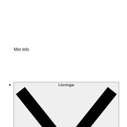
Processaccelerator
Standardisera och förbättra styrningen av
processdokumentation.
Enterprise shield
Lägg till ett förbättrat lager av förstärkt säkerhet och
detaljerad kontroll.
Mer info
Lösningar