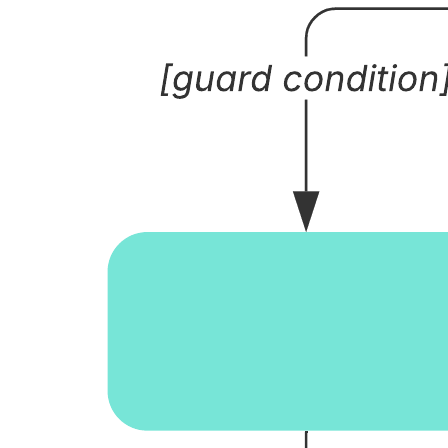
Öppna mallen och lägg till innehåll för att anpassa
aktivitetsdiagrammet efter dina behov.
Relaterade mallar