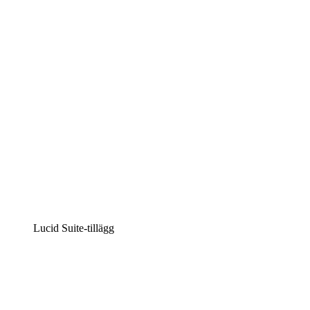
Intelligent diagramskapande
Lucidspark
Virtuell whiteboardanvändning
airfocus
Produkthantering och skapande av färdplaner
Lucid Suite-tillägg
Molnaccelerator
Förstå och planera bättre för framtida förändringar av
din molninfrastruktur.