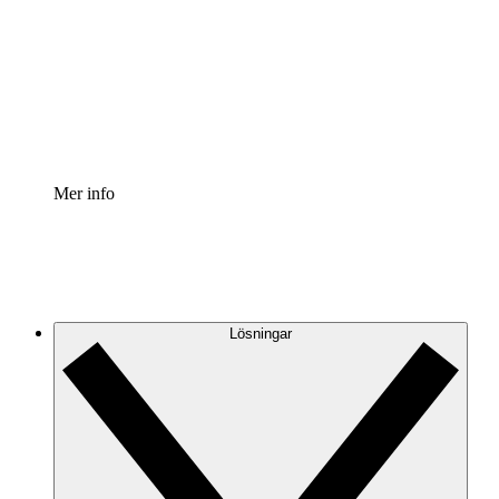
Processaccelerator
Standardisera och förbättra styrningen av
processdokumentation.
Enterprise shield
Lägg till ett förbättrat lager av förstärkt säkerhet och
detaljerad kontroll.
Mer info
Lösningar