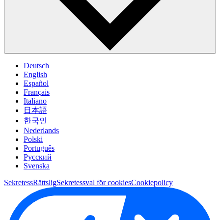
Deutsch
English
Español
Français
Italiano
日本語
한국인
Nederlands
Polski
Português
Pусский
Svenska
Sekretess
Rättslig
Sekretessval för cookies
Cookiepolicy