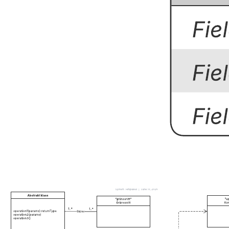
ER-diagram för databas (kråkfot)
Gå till mallen ER-diagram för databas (kråkfot)