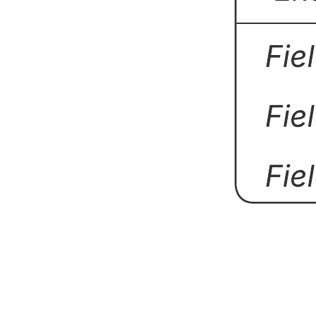
Denna mall för DMBS ER-diagram kan hjälpa dig att:
illustrera hur enheter relaterar till varandra inom ett system
med hjälp av UML-notation
designa eller felsöka relationsdatabaser