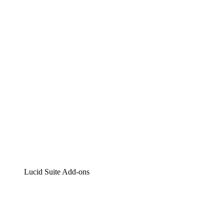
Lucidchart
Intelligente Diagrammerstellung
Lucidspark
Digitales Whiteboarding
airfocus
Produktmanagement und -roadmapping
Lucid Suite Add-ons
Cloud-Accelerator
Besseres Verständnis und Planung künftiger Cloud-
Infrastruktur-Änderungen.