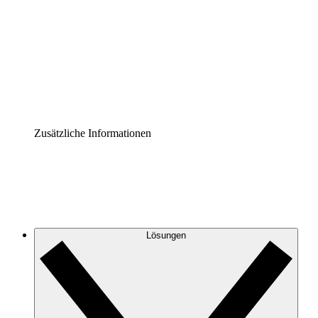
Prozess-Accelerator
Governance der Prozessdokumentation vereinheitlichen
und stärken.
Enterprise Shield
Zusätzliche Sicherheitslayer und granulare
Zugriffskontrolle.
Zusätzliche Informationen
Lösungen