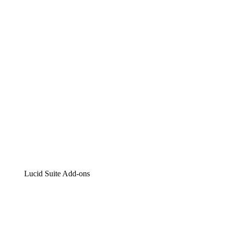
Lucidchart
Intelligente Diagrammerstellung
Lucidspark
Digitales Whiteboarding
airfocus
Produktmanagement und -roadmapping
Lucid Suite Add-ons
Cloud-Accelerator
Besseres Verständnis und Planung künftiger Cloud-Infra
Prozess-Accelerator