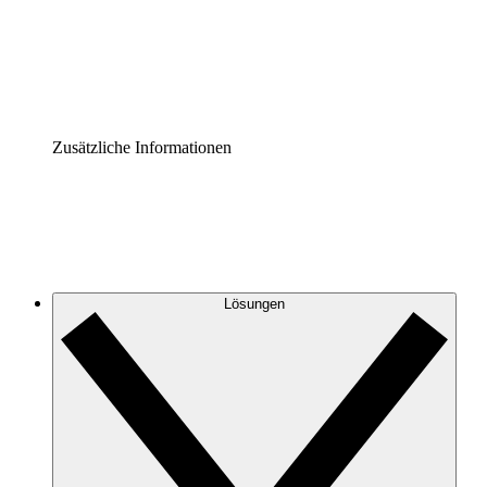
Governance der Prozessdokumentation vereinheitlichen u
Enterprise Shield
Zusätzliche Sicherheitslayer und granulare Zugriffskontrol
Zusätzliche Informationen
Lösungen