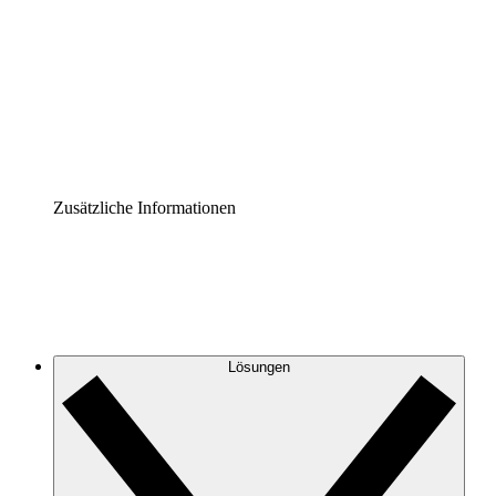
Prozess-Accelerator
Governance der Prozessdokumentation vereinheitlichen
und stärken.
Enterprise Shield
Zusätzliche Sicherheitslayer und granulare
Zugriffskontrolle.
Zusätzliche Informationen
Lösungen