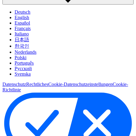
Deutsch
English
Español
Français
Italiano
日本語
한국인
Nederlands
Polski
Português
Pусский
Svenska
Datenschutz
Rechtliches
Cookie-Datenschutzeinstellungen
Cookie-
Richtlinie