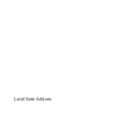
Lucidchart
Intelligente Diagrammerstellung
Lucidspark
Digitales Whiteboarding
airfocus
Produktmanagement und -roadmapping
Lucid Suite Add-ons
Cloud-Accelerator
Besseres Verständnis und Planung künftiger Cloud-
Infrastruktur-Änderungen.