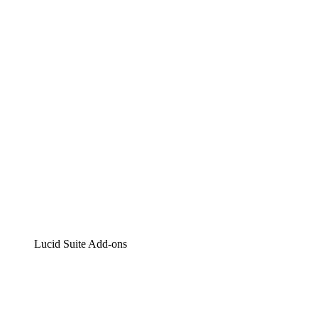
Lucidchart
Intelligente Diagrammerstellung
Lucidspark
Digitales Whiteboarding
airfocus
Produktmanagement und -roadmapping
Lucid Suite Add-ons
Cloud-Accelerator
Besseres Verständnis und Planung künftiger Cloud-
Infrastruktur-Änderungen.