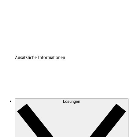
Prozess-Accelerator
Governance der Prozessdokumentation vereinheitlichen
und stärken.
Enterprise Shield
Zusätzliche Sicherheitslayer und granulare
Zugriffskontrolle.
Zusätzliche Informationen
Lösungen