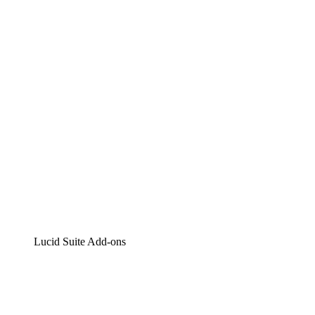
Lucidchart
Intelligente Diagrammerstellung
Lucidspark
Digitales Whiteboarding
airfocus
Produktmanagement und -roadmapping
Lucid Suite Add-ons
Cloud-Accelerator
Besseres Verständnis und Planung künftiger Cloud-
Infrastruktur-Änderungen.