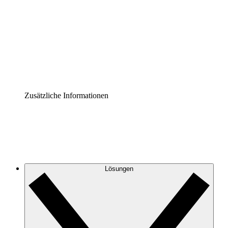
Prozess-Accelerator
Governance der Prozessdokumentation vereinheitlichen
und stärken.
Enterprise Shield
Zusätzliche Sicherheitslayer und granulare
Zugriffskontrolle.
Zusätzliche Informationen
Lösungen