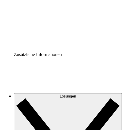
Prozess-Accelerator
Governance der Prozessdokumentation vereinheitlichen
und stärken.
Enterprise Shield
Zusätzliche Sicherheitslayer und granulare
Zugriffskontrolle.
Zusätzliche Informationen
Lösungen