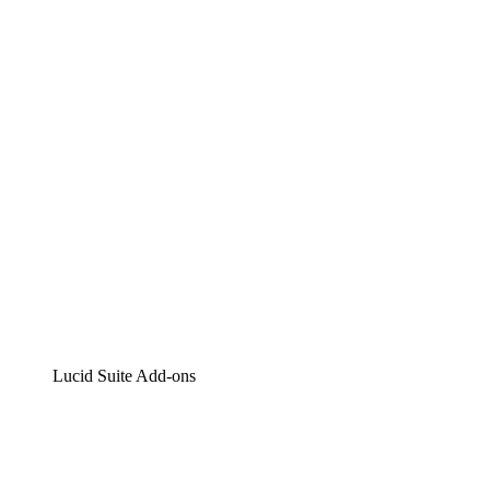
Lucidchart
Intelligente Diagrammerstellung
Lucidspark
Digitales Whiteboarding
airfocus
Produktmanagement und -roadmapping
Lucid Suite Add-ons
Cloud-Accelerator
Besseres Verständnis und Planung künftiger Cloud-
Infrastruktur-Änderungen.