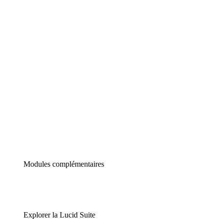
Diagrammes intelligents
Lucidspark
Tableau blanc virtuel
airfocus
Gestion de produit et roadmapping
Modules complémentaires
Explorer la Lucid Suite