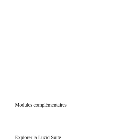
Diagrammes intelligents
Lucidspark
Tableau blanc virtuel
airfocus
Gestion de produit et roadmapping
Modules complémentaires
Explorer la Lucid Suite