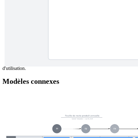
Ce modèle de compte rendu de réunion d'équipe peut vous aider à :
Prendre des notes lors de votre prochaine réunion.- Organiser
vos notes pour les rendre facilement consultables. - Travailler
à distance avec vos collègues.
Ouvrez ce modèle et ajoutez-y du contenu pour personnaliser ce
diagramme de notes de réunion d'équipe en fonction de votre cas
d'utilisation.
Modèles connexes