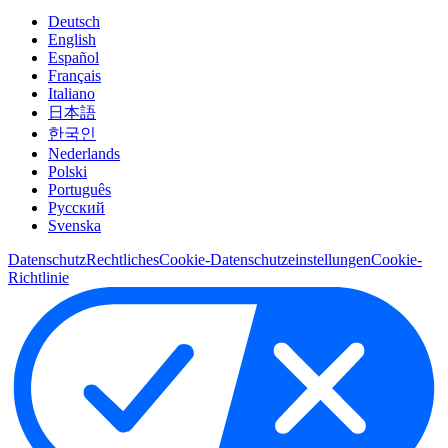
Deutsch
English
Español
Français
Italiano
日本語
한국인
Nederlands
Polski
Português
Pусский
Svenska
Datenschutz
Rechtliches
Cookie-Datenschutzeinstellungen
Cookie-
Richtlinie