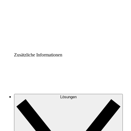
Prozess-Accelerator
Governance der Prozessdokumentation vereinheitlichen
und stärken.
Enterprise Shield
Zusätzliche Sicherheitslayer und granulare
Zugriffskontrolle.
Zusätzliche Informationen
Lösungen