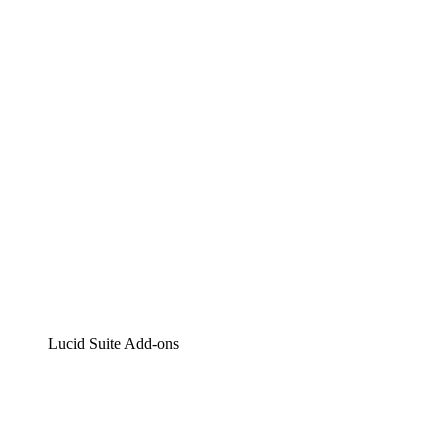
Lucidchart
Intelligente Diagrammerstellung
Lucidspark
Digitales Whiteboarding
airfocus
Produktmanagement und -roadmapping
Lucid Suite Add-ons
Cloud-Accelerator
Besseres Verständnis und Planung künftiger Cloud-
Infrastruktur-Änderungen.