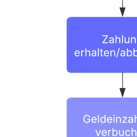
Mit dieser Vorlage für Forderungs-Prozessübersichten (Accounts
Receivable) können Sie:
– Ihren bestehenden Forderungsprozess darstellen;
– Engpässe oder verbesserungsbedürftige Bereiche identifizieren;
– Neue Teammitglieder mühelos einarbeiten.
Öffnen Sie diese Vorlage, um ein detailliertes Beispiel für eine
Forderungs-Prozessübersicht anzeigen zu lassen, die Sie an Ihren
Anwendungsfall anpassen können.
Verwandte Vorlagen