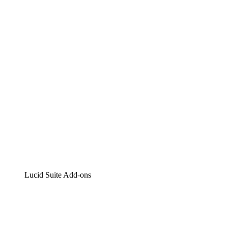
Lucidchart
Intelligente Diagrammerstellung
Lucidspark
Digitales Whiteboarding
airfocus
Produktmanagement und -roadmapping
Lucid Suite Add-ons
Cloud-Accelerator
Besseres Verständnis und Planung künftiger Cloud-
Infrastruktur-Änderungen.