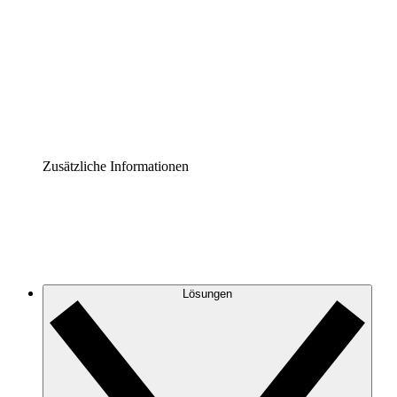
Prozess-Accelerator
Governance der Prozessdokumentation vereinheitlichen
und stärken.
Enterprise Shield
Zusätzliche Sicherheitslayer und granulare
Zugriffskontrolle.
Zusätzliche Informationen
Lösungen