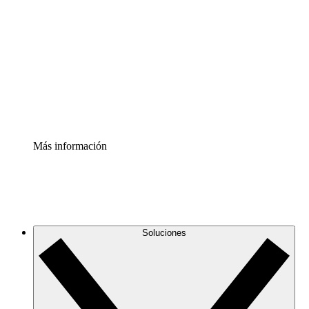
infraestructura de nube
Acelerador de Procesos
Estandariza y mejora el control de la documentación de
procesos
Enterprise Shield
Añade una capa de seguridad reforzada y control
detallado.
Más información
Soluciones