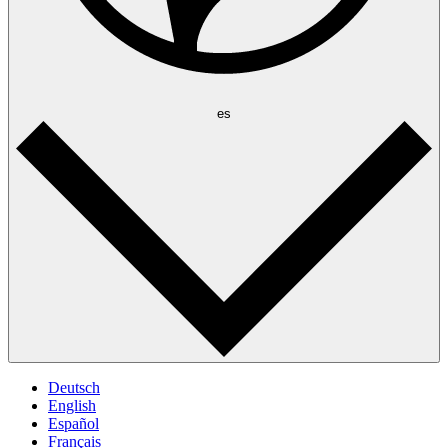
es
Deutsch
English
Español
Français