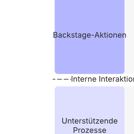
– Verbindungen zwischen Diensten und Prozessen im Zuge einer
Customer Journey veranschaulichen;
– Ineffizienzen oder Schwächen in Ihrem aktuellen Prozess
aufzeigen;
– Ideale (zukünftige) Prozesse abbilden, um die Kundenerfahrung
zu verbessern.
Öffnen Sie diese Vorlage und fügen Sie Inhalte hinzu, um diese
Service-Blueprint-Vorlage an Ihren Anwendungsfall anzupassen.
Verwandte Vorlagen