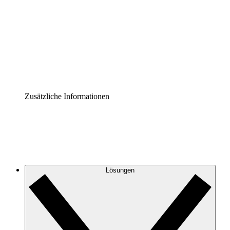
Prozess-Accelerator
Governance der Prozessdokumentation vereinheitlichen
und stärken.
Enterprise Shield
Zusätzliche Sicherheitslayer und granulare
Zugriffskontrolle.
Zusätzliche Informationen
Lösungen