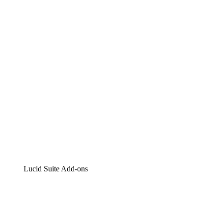
Lucidchart
Intelligente Diagrammerstellung
Lucidspark
Digitales Whiteboarding
airfocus
Produktmanagement und -roadmapping
Lucid Suite Add-ons
Cloud-Accelerator
Besseres Verständnis und Planung künftiger Cloud-
Infrastruktur-Änderungen.