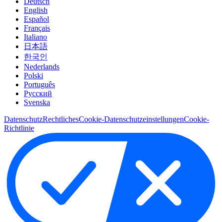
Deutsch
English
Español
Français
Italiano
日本語
한국인
Nederlands
Polski
Português
Pусский
Svenska
Datenschutz
Rechtliches
Cookie-Datenschutzeinstellungen
Cookie-
Richtlinie