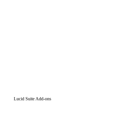
Lucidchart
Intelligente Diagrammerstellung
Lucidspark
Digitales Whiteboarding
airfocus
Produktmanagement und -roadmapping
Lucid Suite Add-ons
Cloud-Accelerator
Besseres Verständnis und Planung künftiger Cloud-Infra
Prozess-Accelerator