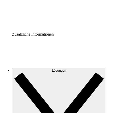
Governance der Prozessdokumentation vereinheitlichen u
Enterprise Shield
Zusätzliche Sicherheitslayer und granulare Zugriffskontrol
Zusätzliche Informationen
Lösungen