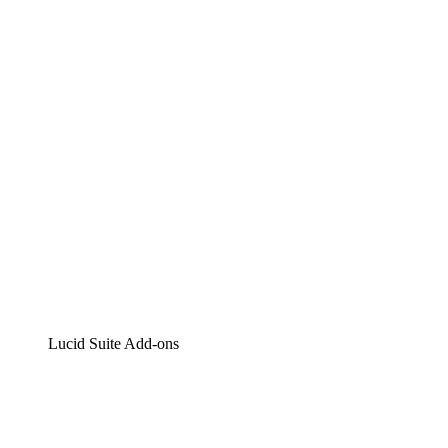
Lucidchart
Intelligente Diagrammerstellung
Lucidspark
Digitales Whiteboarding
airfocus
Produktmanagement und -roadmapping
Lucid Suite Add-ons
Cloud-Accelerator
Besseres Verständnis und Planung künftiger Cloud-
Infrastruktur-Änderungen.