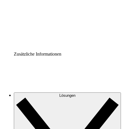
Prozess-Accelerator
Governance der Prozessdokumentation vereinheitlichen
und stärken.
Enterprise Shield
Zusätzliche Sicherheitslayer und granulare
Zugriffskontrolle.
Zusätzliche Informationen
Lösungen