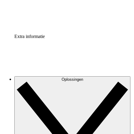
Standaardiseer en verbeter de beheer van procesdocument
Enterprise shield
Voeg een extra laag versterkte beveiliging en controle toe
Extra informatie
Oplossingen