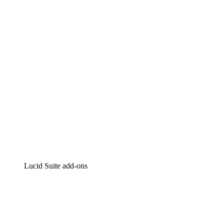
Intelligente diagrammen
Lucidspark
Online whiteboard
airfocus
Product management en roadmapping
Lucid Suite add-ons
Cloud versneller
Begrijp en plan toekomstige veranderingen aan je cloud in
Processversneller