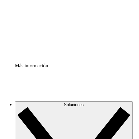
infraestructura de nube
Acelerador de Procesos
Estandariza y mejora el control de la documentación de
procesos
Enterprise Shield
Añade una capa de seguridad reforzada y control
detallado.
Más información
Soluciones