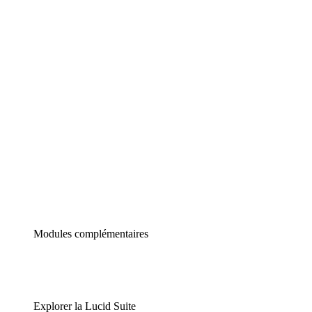
Diagrammes intelligents
Lucidspark
Tableau blanc virtuel
airfocus
Gestion de produit et roadmapping
Modules complémentaires
Explorer la Lucid Suite