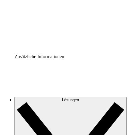
Prozess-Accelerator
Governance der Prozessdokumentation vereinheitlichen
und stärken.
Enterprise Shield
Zusätzliche Sicherheitslayer und granulare
Zugriffskontrolle.
Zusätzliche Informationen
Lösungen