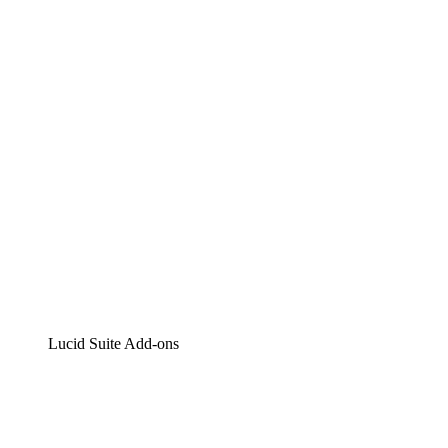
Lucidchart
Intelligente Diagrammerstellung
Lucidspark
Digitales Whiteboarding
airfocus
Produktmanagement und -roadmapping
Lucid Suite Add-ons
Cloud-Accelerator
Besseres Verständnis und Planung künftiger Cloud-
Infrastruktur-Änderungen.