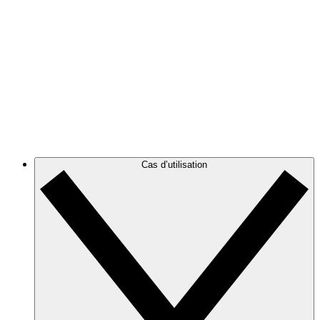
cloud.
Azure
Suivez l’évolution de votre infrastructure Azure grâce à
des diagrammes d’architecture cloud précis et
dynamiques.
GCP
Créez des diagrammes GCP, puis filtrez-les pour les
alléger et cibler les informations dont vous avez besoin.
Cas d’utilisation