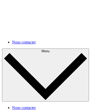
Développements futurs
Appréhendez votre architecture actuelle et planifiez ses
améliorations.
Autres cas d'utilisations
Autres cas d'utilisations
Nous contacter
Menu
Nous contacter