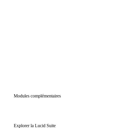
Diagrammes intelligents
Lucidspark
Tableau blanc virtuel
airfocus
Gestion de produit et roadmapping
Modules complémentaires
Explorer la Lucid Suite