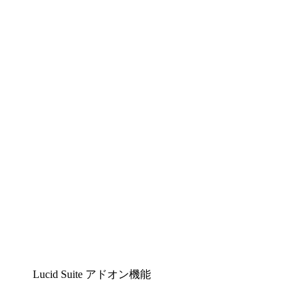
Lucidchart
複雑な内容をチームで分かりやすく理解できるイ
ンテリジェントな作図ソリューション
Lucidspark
チームが最高のアイデアを出し合い、行動につな
げられるバーチャルホワイトボード
airfocus
プロダクト管理・ロードマップツール
Lucid Suite アドオン機能
クラウドアクセル