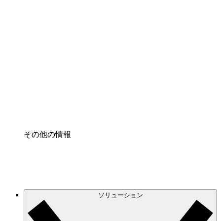
クラウドインフラに対する将来の変更をより良く
理解し、計画を立てましょう。
プロセスアクセル
プロセス文書化のガバナンスを標準化し、改善す
る。
Enterprise Shield
強化されたセキュリティと詳細な制御を追加す
る。
その他の情報
ソリューション