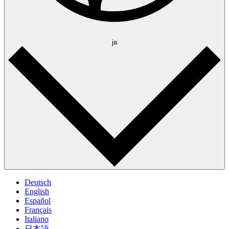
ja
Deutsch
English
Español
Français
Italiano
日本語