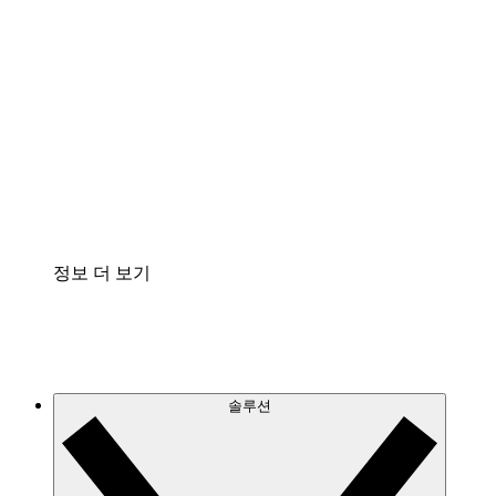
클라우드 인프라에 대한 이해도를 높이고 향후 변
화를 계획할 수 있습니다.
프로세스 액셀러레이터
프로세스 문서의 거버넌스를 표준화하고 개선할
수 있습니다.
Enterprise Shield
보안을 강화하고 세분화된 제어 계층을 추가할 수
있습니다.
정보 더 보기
솔루션