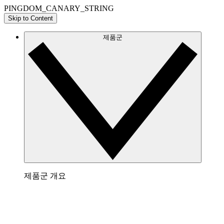
PINGDOM_CANARY_STRING
Skip to Content
제품군
제품군 개요
Lucidchart