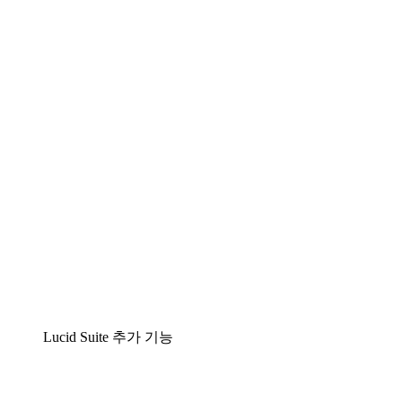
팀이 복잡성을 명확성으로 바꿀 수 있는 지능형 다
이어그램 작성 솔루션
Lucidspark
팀이 최고의 아이디어를 제시하고 실행할 수 있는
가상 화이트보드
airfocus
제품 관리 및 로드매핑
Lucid Suite 추가 기능
클라우드 액셀러레이터