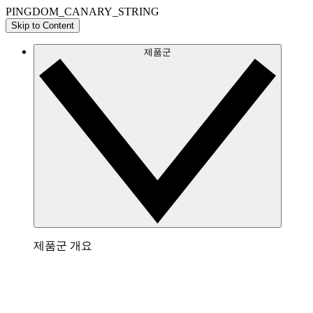
PINGDOM_CANARY_STRING
Skip to Content
제품군
제품군 개요
Lucidchart