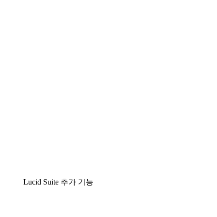
팀이 복잡성을 명확성으로 바꿀 수 있는 지능형 다
이어그램 작성 솔루션
Lucidspark
팀이 최고의 아이디어를 제시하고 실행할 수 있는
가상 화이트보드
airfocus
제품 관리 및 로드매핑
Lucid Suite 추가 기능
클라우드 액셀러레이터