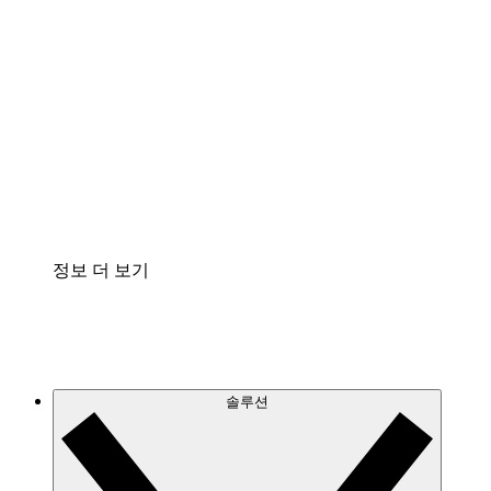
클라우드 인프라에 대한 이해도를 높이고 향후 변
화를 계획할 수 있습니다.
프로세스 액셀러레이터
프로세스 문서의 거버넌스를 표준화하고 개선할
수 있습니다.
Enterprise Shield
보안을 강화하고 세분화된 제어 계층을 추가할 수
있습니다.
정보 더 보기
솔루션