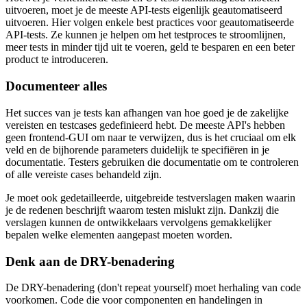
uitvoeren, moet je de meeste API-tests eigenlijk geautomatiseerd
uitvoeren. Hier volgen enkele best practices voor geautomatiseerde
API-tests. Ze kunnen je helpen om het testproces te stroomlijnen,
meer tests in minder tijd uit te voeren, geld te besparen en een beter
product te introduceren.
Documenteer alles
Het succes van je tests kan afhangen van hoe goed je de zakelijke
vereisten en testcases gedefinieerd hebt. De meeste API's hebben
geen frontend-GUI om naar te verwijzen, dus is het cruciaal om elk
veld en de bijhorende parameters duidelijk te specifiëren in je
documentatie. Testers gebruiken die documentatie om te controleren
of alle vereiste cases behandeld zijn.
Je moet ook gedetailleerde, uitgebreide testverslagen maken waarin
je de redenen beschrijft waarom testen mislukt zijn. Dankzij die
verslagen kunnen de ontwikkelaars vervolgens gemakkelijker
bepalen welke elementen aangepast moeten worden.
Denk aan de DRY-benadering
De DRY-benadering (don't repeat yourself) moet herhaling van code
voorkomen. Code die voor componenten en handelingen in