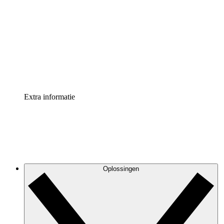
Processversneller
Standaardiseer en verbeter de beheer van
procesdocumentatie
Enterprise shield
Voeg een extra laag versterkte beveiliging en controle
toe
Extra informatie
Oplossingen