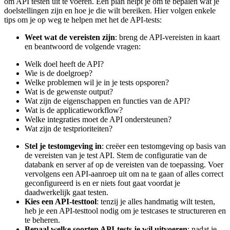
om API testen uit te voeren. Een plan helpt je om te bepalen wat je
doelstellingen zijn en hoe je die wilt bereiken. Hier volgen enkele
tips om je op weg te helpen met het de API-tests:
Weet wat de vereisten zijn
: breng de API-vereisten in kaart
en beantwoord de volgende vragen:
Welk doel heeft de API?
Wie is de doelgroep?
Welke problemen wil je in je tests opsporen?
Wat is de gewenste output?
Wat zijn de eigenschappen en functies van de API?
Wat is de applicatieworkflow?
Welke integraties moet de API ondersteunen?
Wat zijn de testprioriteiten?
Stel je testomgeving in
: creëer een testomgeving op basis van
de vereisten van je test API. Stem de configuratie van de
databank en server af op de vereisten van de toepassing. Voer
vervolgens een API-aanroep uit om na te gaan of alles correct
geconfigureerd is en er niets fout gaat voordat je
daadwerkelijk gaat testen.
Kies een API-testtool
: tenzij je alles handmatig wilt testen,
heb je een API-testtool nodig om je testcases te structureren en
te beheren.
Bepaal welke soorten API-tests je wil uitvoeren
: nadat je