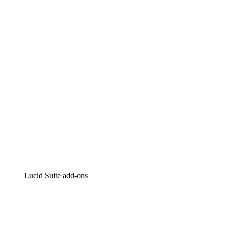
Lucidchart
Intelligente diagrammen
Lucidspark
Online whiteboard
airfocus
Product management en roadmapping
Lucid Suite add-ons
Cloud versneller
Begrijp en plan toekomstige veranderingen aan je cloud
infrastructuur beter