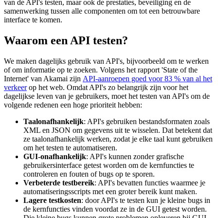
van de API's testen, maar ook de prestaties, beveiliging en de
samenwerking tussen alle componenten om tot een betrouwbare
interface te komen.
Waarom een API testen?
We maken dagelijks gebruik van API's, bijvoorbeeld om te werken
of om informatie op te zoeken. Volgens het rapport 'State of the
Internet' van Akamai zijn
API-aanroepen goed voor 83 % van al het
verkeer
op het web. Omdat API's zo belangrijk zijn voor het
dagelijkse leven van je gebruikers, moet het testen van API's om de
volgende redenen een hoge prioriteit hebben:
Taalonafhankelijk
: API's gebruiken bestandsformaten zoals
XML en JSON om gegevens uit te wisselen. Dat betekent dat
ze taalonafhankelijk werken, zodat je elke taal kunt gebruiken
om het testen te automatiseren.
GUI-onafhankelijk
: API's kunnen zonder grafische
gebruikersinterface getest worden om de kernfuncties te
controleren en fouten of bugs op te sporen.
Verbeterde testbereik
: API's bevatten functies waarmee je
automatiseringsscripts met een groter bereik kunt maken.
Lagere testkosten
: door API's te testen kun je kleine bugs in
de kernfuncties vinden voordat ze in de GUI getest worden.
Die kleine bugs kunnen grote problemen opleveren bij GUI-