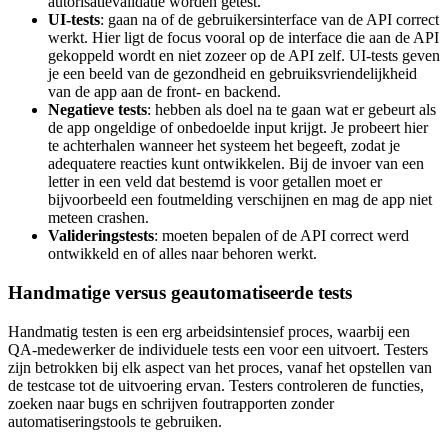
autorisatievalidatie worden getest.
UI-tests
: gaan na of de gebruikersinterface van de API correct
werkt. Hier ligt de focus vooral op de interface die aan de API
gekoppeld wordt en niet zozeer op de API zelf. UI-tests geven
je een beeld van de gezondheid en gebruiksvriendelijkheid
van de app aan de front- en backend.
Negatieve tests
: hebben als doel na te gaan wat er gebeurt als
de app ongeldige of onbedoelde input krijgt. Je probeert hier
te achterhalen wanneer het systeem het begeeft, zodat je
adequatere reacties kunt ontwikkelen. Bij de invoer van een
letter in een veld dat bestemd is voor getallen moet er
bijvoorbeeld een foutmelding verschijnen en mag de app niet
meteen crashen.
Valideringstests
: moeten bepalen of de API correct werd
ontwikkeld en of alles naar behoren werkt.
Handmatige versus geautomatiseerde tests
Handmatig testen is een erg arbeidsintensief proces, waarbij een
QA-medewerker de individuele tests een voor een uitvoert. Testers
zijn betrokken bij elk aspect van het proces, vanaf het opstellen van
de testcase tot de uitvoering ervan. Testers controleren de functies,
zoeken naar bugs en schrijven foutrapporten zonder
automatiseringstools te gebruiken.