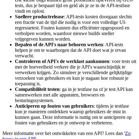
tests, dus je bespaart tijd en geld als je ze in de API-testfase
vindt en oplost.
Snellere productrelease
: API-tests kosten doorgaan slechts
een fractie van de tijd die nodig is voor een volledige UI-
regressietest. Fouten kunnen dus efficiënter opgespoord en
verholpen worden, waardoor nieuwe builds sneller
vrijgegeven kunnen worden.
Bepalen of de API's naar behoren werken
: API-tests
helpen je om te waarborgen dat de API doet wat je ervan
verwacht.
Controleren of API's de werklast aankunnen
: voer tests uit
met de hoeveelheid verkeer die je API's waarschijnlijk te
verwerken krijgen. Zo simuleer je verschillende gelijktijdige
verzoeken van gebruikers en kun je nagaan hoe robuust je
toepassing is.
Compatibiliteit testen
: ga in je testfase na of je test API kan
samenwerken met alle apparaten, browsers en
besturingssystemen.
Anticiperen op fouten van gebruikers
: tijdens je testfase
kun je manieren ontdekken waarop gebruikers de mist in
kunnen gaan. Deze informatie is nuttig om te anticiperen op
fouten van gebruikers en je ontwerp te verbeteren.
Meer informatie over het ontwikkelen van een API? Lees dan '
Zo
bouw je een API
'.