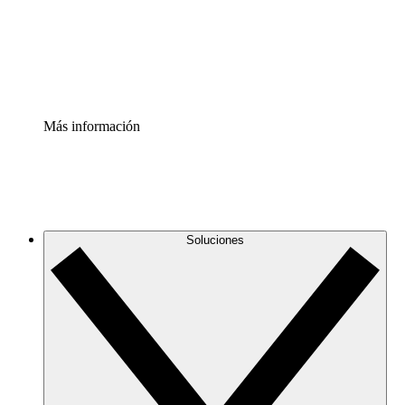
Acelerador de Procesos
Estandariza y mejora el control de la documentación de p
Enterprise Shield
Añade una capa de seguridad reforzada y control detallad
Más información
Soluciones