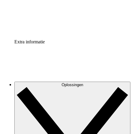
Processversneller
Standaardiseer en verbeter de beheer van procesdocument
Enterprise shield
Voeg een extra laag versterkte beveiliging en controle toe
Extra informatie
Oplossingen