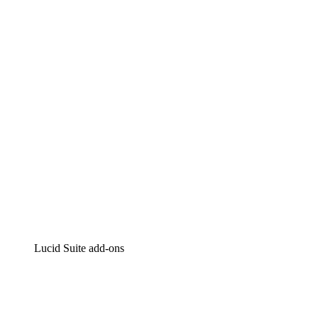
Lucidchart
Intelligente diagrammen
Lucidspark
Online whiteboard
airfocus
Product management en roadmapping
Lucid Suite add-ons
Cloud versneller
Begrijp en plan toekomstige veranderingen aan je cloud in