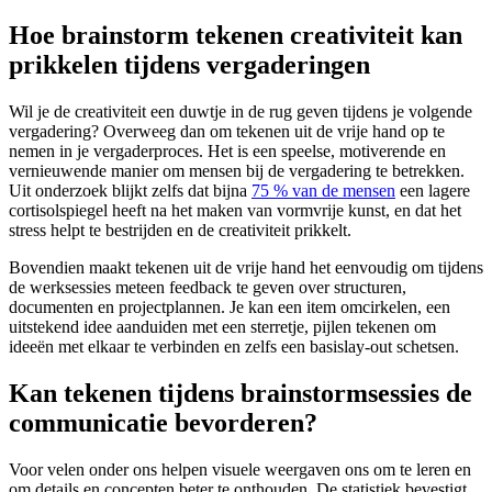
Hoe brainstorm tekenen creativiteit kan
prikkelen tijdens vergaderingen
Wil je de creativiteit een duwtje in de rug geven tijdens je volgende
vergadering? Overweeg dan om tekenen uit de vrije hand op te
nemen in je vergaderproces. Het is een speelse, motiverende en
vernieuwende manier om mensen bij de vergadering te betrekken.
Uit onderzoek blijkt zelfs dat bijna
75 % van de mensen
een lagere
cortisolspiegel heeft na het maken van vormvrije kunst, en dat het
stress helpt te bestrijden en de creativiteit prikkelt.
Bovendien maakt tekenen uit de vrije hand het eenvoudig om tijdens
de werksessies meteen feedback te geven over structuren,
documenten en projectplannen. Je kan een item omcirkelen, een
uitstekend idee aanduiden met een sterretje, pijlen tekenen om
ideeën met elkaar te verbinden en zelfs een basislay-out schetsen.
Kan tekenen tijdens brainstormsessies de
communicatie bevorderen?
Voor velen onder ons helpen visuele weergaven ons om te leren en
om details en concepten beter te onthouden. De statistiek bevestigt