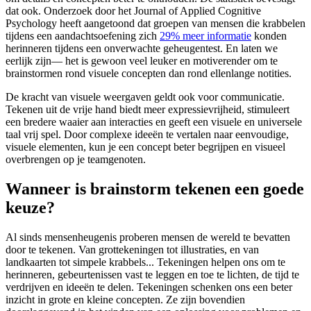
dat ook. Onderzoek door het Journal of Applied Cognitive
Psychology heeft aangetoond dat groepen van mensen die krabbelen
tijdens een aandachtsoefening zich
29% meer informatie
konden
herinneren tijdens een onverwachte geheugentest. En laten we
eerlijk zijn— het is gewoon veel leuker en motiverender om te
brainstormen rond visuele concepten dan rond ellenlange notities.
De kracht van visuele weergaven geldt ook voor communicatie.
Tekenen uit de vrije hand biedt meer expressievrijheid, stimuleert
een bredere waaier aan interacties en geeft een visuele en universele
taal vrij spel. Door complexe ideeën te vertalen naar eenvoudige,
visuele elementen, kun je een concept beter begrijpen en visueel
overbrengen op je teamgenoten.
Wanneer is brainstorm tekenen een goede
keuze?
Al sinds mensenheugenis proberen mensen de wereld te bevatten
door te tekenen. Van grottekeningen tot illustraties, en van
landkaarten tot simpele krabbels... Tekeningen helpen ons om te
herinneren, gebeurtenissen vast te leggen en toe te lichten, de tijd te
verdrijven en ideeën te delen. Tekeningen schenken ons een beter
inzicht in grote en kleine concepten. Ze zijn bovendien