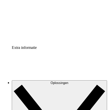
Processversneller
Standaardiseer en verbeter de beheer van
procesdocumentatie
Enterprise shield
Voeg een extra laag versterkte beveiliging en controle
toe
Extra informatie
Oplossingen