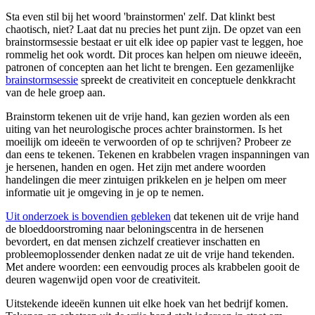
Sta even stil bij het woord 'brainstormen' zelf. Dat klinkt best
chaotisch, niet? Laat dat nu precies het punt zijn. De opzet van een
brainstormsessie bestaat er uit elk idee op papier vast te leggen, hoe
rommelig het ook wordt. Dit proces kan helpen om nieuwe ideeën,
patronen of concepten aan het licht te brengen. Een gezamenlijke
brainstormsessie
spreekt de creativiteit en conceptuele denkkracht
van de hele groep aan.
Brainstorm tekenen uit de vrije hand, kan gezien worden als een
uiting van het neurologische proces achter brainstormen. Is het
moeilijk om ideeën te verwoorden of op te schrijven? Probeer ze
dan eens te tekenen. Tekenen en krabbelen vragen inspanningen van
je hersenen, handen en ogen. Het zijn met andere woorden
handelingen die meer zintuigen prikkelen en je helpen om meer
informatie uit je omgeving in je op te nemen.
Uit onderzoek is bovendien gebleken
dat tekenen uit de vrije hand
de bloeddoorstroming naar beloningscentra in de hersenen
bevordert, en dat mensen zichzelf creatiever inschatten en
probleemoplossender denken nadat ze uit de vrije hand tekenden.
Met andere woorden: een eenvoudig proces als krabbelen gooit de
deuren wagenwijd open voor de creativiteit.
Uitstekende ideeën kunnen uit elke hoek van het bedrijf komen.