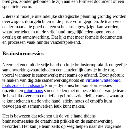
brengen, zonder gebonden te zijn aan een formeel document of een
specifieke vorm.
Uiteraard moet je uiteindelijke strategische planning grondig worden
overwogen, doorgelicht en in de juiste vorm gegoten. Je team weet
echter maar al te goed dat een schets snel gewijzigd kan worden,
waardoor tekenen uit de vrije hand mogelijkheden opent voor
overleg en samenwerking. Dat lijkt met meer formele documenten
en processen vaak minder vanzelfsprekend.
Brainstormsessies
Neem tekenen uit de vrije hand op in je brainstormpraktijk en geef je
samenwerkingsvaardigheden een aanzienlijk duwtje in de rug,
vooral wanneer je samenwerkt met teams op afstand. Door gebruik
te maken van digitale samenwerkingstools en
virtuele whiteboard-
tools zoals Lucidspark
, kun je dynamische brainstormsessies
opzetten en
mindmaps
samenstellen met de beste ideeën van je team.
Je beschikt over een creatief en gebruiksvriendelijk canvas waarop
je kunt tekenen uit de vrije hand, sticky notes of emoji's kunt
toevoegen en samenwerken leuk kunt maken.
Het is bewezen dat tekenen uit de vrije hand tijdens
brainstormsessies de creativiteit prikkelt en de samenwerking
bevordert. Het kan je team zelfs op weg helpen naar die volgende