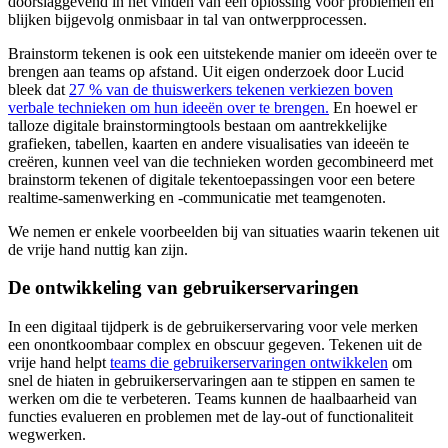
doorslaggevend in het vinden van een oplossing voor problemen en
blijken bijgevolg onmisbaar in tal van ontwerpprocessen.
Brainstorm tekenen is ook een uitstekende manier om ideeën over te
brengen aan teams op afstand. Uit eigen onderzoek door Lucid
bleek dat
27 % van de thuiswerkers tekenen verkiezen boven
verbale technieken om hun ideeën over te brengen.
En hoewel er
talloze digitale brainstormingtools bestaan om aantrekkelijke
grafieken, tabellen, kaarten en andere visualisaties van ideeën te
creëren, kunnen veel van die technieken worden gecombineerd met
brainstorm tekenen of digitale tekentoepassingen voor een betere
realtime-samenwerking en -communicatie met teamgenoten.
We nemen er enkele voorbeelden bij van situaties waarin tekenen uit
de vrije hand nuttig kan zijn.
De ontwikkeling van gebruikerservaringen
In een digitaal tijdperk is de gebruikerservaring voor vele merken
een onontkoombaar complex en obscuur gegeven. Tekenen uit de
vrije hand helpt
teams die gebruikerservaringen ontwikkelen
om
snel de hiaten in gebruikerservaringen aan te stippen en samen te
werken om die te verbeteren. Teams kunnen de haalbaarheid van
functies evalueren en problemen met de lay-out of functionaliteit
wegwerken.