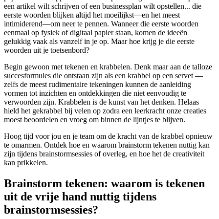
een artikel wilt schrijven of een businessplan wilt opstellen... die
eerste woorden blijken altijd het moeilijkst—en het meest
intimiderend—om neer te pennen. Wanneer die eerste woorden
eenmaal op fysiek of digitaal papier staan, komen de ideeën
gelukkig vaak als vanzelf in je op. Maar hoe krijg je die eerste
woorden uit je toetsenbord?
Begin gewoon met tekenen en krabbelen. Denk maar aan de talloze
succesformules die ontstaan zijn als een krabbel op een servet —
zelfs de meest rudimentaire tekeningen kunnen de aanleiding
vormen tot inzichten en ontdekkingen die niet eenvoudig te
verwoorden zijn. Krabbelen is de kunst van het denken. Helaas
hield het gekrabbel bij velen op zodra een leerkracht onze creaties
moest beoordelen en vroeg om binnen de lijntjes te blijven.
Hoog tijd voor jou en je team om de kracht van de krabbel opnieuw
te omarmen. Ontdek hoe en waarom brainstorm tekenen nuttig kan
zijn tijdens brainstormsessies of overleg, en hoe het de creativiteit
kan prikkelen.
Brainstorm tekenen: waarom is tekenen
uit de vrije hand nuttig tijdens
brainstormsessies?