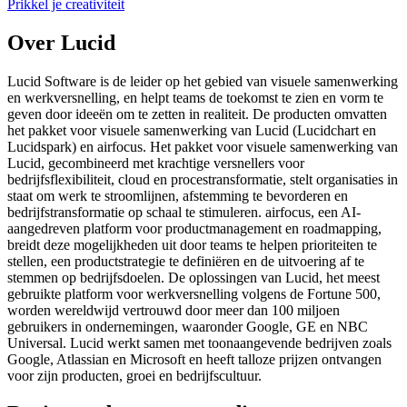
Prikkel je creativiteit
Over Lucid
Lucid Software is de leider op het gebied van visuele samenwerking
en werkversnelling, en helpt teams de toekomst te zien en vorm te
geven door ideeën om te zetten in realiteit. De producten omvatten
het pakket voor visuele samenwerking van Lucid (Lucidchart en
Lucidspark) en airfocus. Het pakket voor visuele samenwerking van
Lucid, gecombineerd met krachtige versnellers voor
bedrijfsflexibiliteit, cloud en procestransformatie, stelt organisaties in
staat om werk te stroomlijnen, afstemming te bevorderen en
bedrijfstransformatie op schaal te stimuleren. airfocus, een AI-
aangedreven platform voor productmanagement en roadmapping,
breidt deze mogelijkheden uit door teams te helpen prioriteiten te
stellen, een productstrategie te definiëren en de uitvoering af te
stemmen op bedrijfsdoelen. De oplossingen van Lucid, het meest
gebruikte platform voor werkversnelling volgens de Fortune 500,
worden wereldwijd vertrouwd door meer dan 100 miljoen
gebruikers in ondernemingen, waaronder Google, GE en NBC
Universal. Lucid werkt samen met toonaangevende bedrijven zoals
Google, Atlassian en Microsoft en heeft talloze prijzen ontvangen
voor zijn producten, groei en bedrijfscultuur.