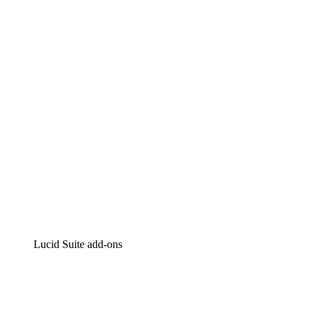
Lucidchart
Intelligente diagrammen
Lucidspark
Online whiteboard
airfocus
Product management en roadmapping
Lucid Suite add-ons
Cloud versneller
Begrijp en plan toekomstige veranderingen aan je cloud
infrastructuur beter