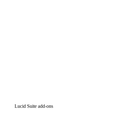
Lucidchart
Intelligente diagrammen
Lucidspark
Online whiteboard
airfocus
Product management en roadmapping
Lucid Suite add-ons
Cloud versneller
Begrijp en plan toekomstige veranderingen aan je cloud
infrastructuur beter