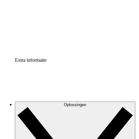
Processversneller
Standaardiseer en verbeter de beheer van
procesdocumentatie
Enterprise shield
Voeg een extra laag versterkte beveiliging en controle
toe
Extra informatie
Oplossingen