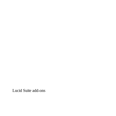
Lucidchart
Intelligente diagrammen
Lucidspark
Online whiteboard
airfocus
Product management en roadmapping
Lucid Suite add-ons
Cloud versneller
Begrijp en plan toekomstige veranderingen aan je cloud in