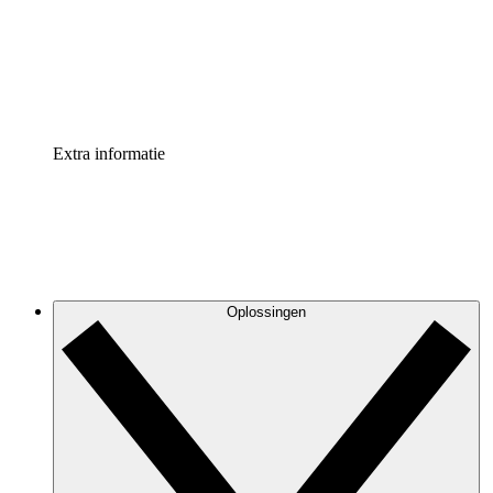
Processversneller
Standaardiseer en verbeter de beheer van procesdocument
Enterprise shield
Voeg een extra laag versterkte beveiliging en controle toe
Extra informatie
Oplossingen