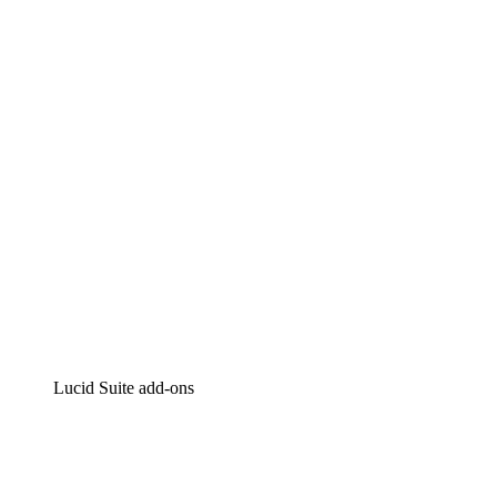
Lucidchart
Intelligente diagrammen
Lucidspark
Online whiteboard
airfocus
Product management en roadmapping
Lucid Suite add-ons
Cloud versneller
Begrijp en plan toekomstige veranderingen aan je cloud
infrastructuur beter