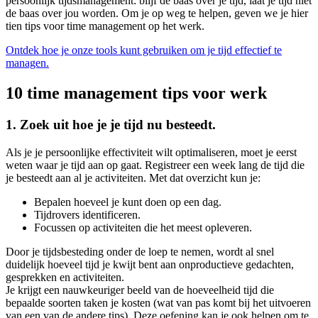
persoonlijk tijdsmanagement: blijf de baas over je tijd, laat je tijd niet
de baas over jou worden. Om je op weg te helpen, geven we je hier
tien tips voor time management op het werk.
Ontdek hoe je onze tools kunt gebruiken om je tijd effectief te
managen.
10 time management tips voor werk
1. Zoek uit hoe je je tijd nu besteedt.
Als je je persoonlijke effectiviteit wilt optimaliseren, moet je eerst
weten waar je tijd aan op gaat. Registreer een week lang de tijd die
je besteedt aan al je activiteiten. Met dat overzicht kun je:
Bepalen hoeveel je kunt doen op een dag.
Tijdrovers identificeren.
Focussen op activiteiten die het meest opleveren.
Door je tijdsbesteding onder de loep te nemen, wordt al snel
duidelijk hoeveel tijd je kwijt bent aan onproductieve gedachten,
gesprekken en activiteiten.
Je krijgt een nauwkeuriger beeld van de hoeveelheid tijd die
bepaalde soorten taken je kosten (wat van pas komt bij het uitvoeren
van een van de andere tips). Deze oefening kan je ook helpen om te