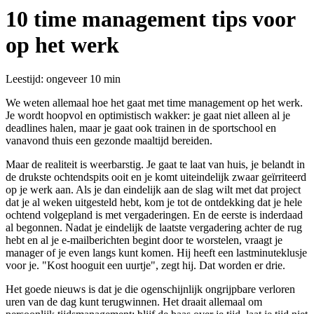
10 time management tips voor
op het werk
Leestijd: ongeveer 10 min
We weten allemaal hoe het gaat met time management op het werk.
Je wordt hoopvol en optimistisch wakker: je gaat niet alleen al je
deadlines halen, maar je gaat ook trainen in de sportschool en
vanavond thuis een gezonde maaltijd bereiden.
Maar de realiteit is weerbarstig. Je gaat te laat van huis, je belandt in
de drukste ochtendspits ooit en je komt uiteindelijk zwaar geïrriteerd
op je werk aan. Als je dan eindelijk aan de slag wilt met dat project
dat je al weken uitgesteld hebt, kom je tot de ontdekking dat je hele
ochtend volgepland is met vergaderingen. En de eerste is inderdaad
al begonnen. Nadat je eindelijk de laatste vergadering achter de rug
hebt en al je e-mailberichten begint door te worstelen, vraagt je
manager of je even langs kunt komen. Hij heeft een lastminuteklusje
voor je. "Kost hooguit een uurtje", zegt hij. Dat worden er drie.
Het goede nieuws is dat je die ogenschijnlijk ongrijpbare verloren
uren van de dag kunt terugwinnen. Het draait allemaal om