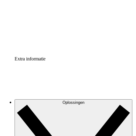
Processversneller
Standaardiseer en verbeter de beheer van
procesdocumentatie
Enterprise shield
Voeg een extra laag versterkte beveiliging en controle
toe
Extra informatie
Oplossingen