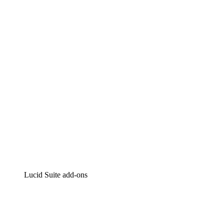
Lucidchart
Intelligente diagrammen
Lucidspark
Online whiteboard
airfocus
Product management en roadmapping
Lucid Suite add-ons
Cloud versneller
Begrijp en plan toekomstige veranderingen aan je cloud
infrastructuur beter