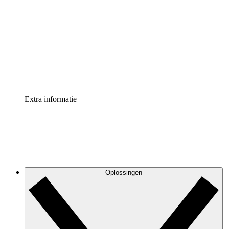
Processversneller
Standaardiseer en verbeter de beheer van
procesdocumentatie
Enterprise shield
Voeg een extra laag versterkte beveiliging en controle
toe
Extra informatie
Oplossingen