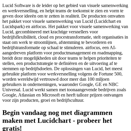
Lucid Software is de leider op het gebied van visuele samenwerking
en werkversnelling, en helpt teams de toekomst te zien en vorm te
geven door ideeën om te zetten in realiteit. De producten omvatten
het pakket voor visuele samenwerking van Lucid (Lucidchart en
Lucidspark) en airfocus. Het pakket voor visuele samenwerking van
Lucid, gecombineerd met krachtige versnellers voor
bedrijfsflexibiliteit, cloud en procestransformatie, stelt organisaties in
staat om werk te stroomlijnen, afstemming te bevorderen en
bedrijfstransformatie op schaal te stimuleren. airfocus, een AI-
aangedreven platform voor productmanagement en roadmapping,
breidt deze mogelijkheden uit door teams te helpen prioriteiten te
stellen, een productstrategie te definiëren en de uitvoering af te
stemmen op bedrijfsdoelen. De oplossingen van Lucid, het meest
gebruikte platform voor werkversnelling volgens de Fortune 500,
worden wereldwijd vertrouwd door meer dan 100 miljoen
gebruikers in ondernemingen, waaronder Google, GE en NBC
Universal. Lucid werkt samen met toonaangevende bedrijven zoals
Google, Atlassian en Microsoft en heeft talloze prijzen ontvangen
voor zijn producten, groei en bedrijfscultuur.
Begin vandaag nog met diagrammen
maken met Lucidchart - probeer het
gratis!