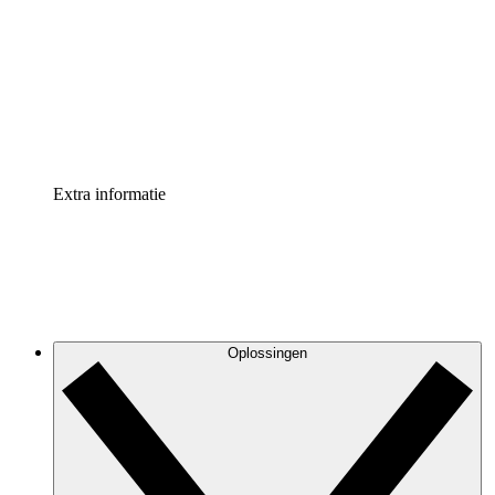
Processversneller
Standaardiseer en verbeter de beheer van
procesdocumentatie
Enterprise shield
Voeg een extra laag versterkte beveiliging en controle
toe
Extra informatie
Oplossingen