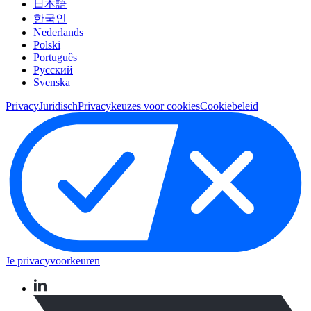
日本語
한국인
Nederlands
Polski
Português
Pусский
Svenska
Privacy
Juridisch
Privacykeuzes voor cookies
Cookiebeleid
Je privacyvoorkeuren