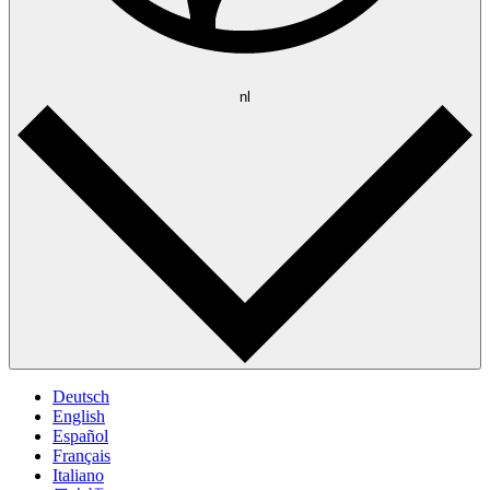
nl
Deutsch
English
Español
Français
Italiano