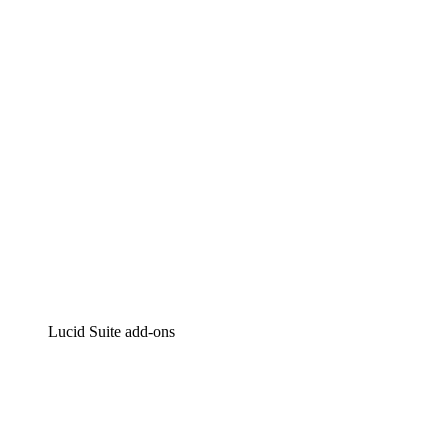
Intelligente diagrammen
Lucidspark
Online whiteboard
airfocus
Product management en roadmapping
Lucid Suite add-ons
Cloud versneller
Begrijp en plan toekomstige veranderingen aan je cloud
infrastructuur beter