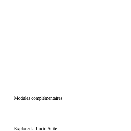
Diagrammes intelligents
Lucidspark
Tableau blanc virtuel
airfocus
Gestion de produit et roadmapping
Modules complémentaires
Explorer la Lucid Suite