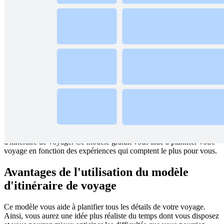
Planifiez vos projets de voyage et communiquez-les clairement avec
ce modèle d’itinéraire de voyage.
Qu'est-ce que le modèle d'itinéraire de
voyage ?
Si vous partez bientôt en vacances, vous avez beaucoup de choses à
planifier. Vous devez déterminer où vous séjournerez, à quel
moment et où vous mangerez, et avec quoi vous occuperez votre
temps. Profitez au maximum de vos vacances grâce à notre modèle
d'itinéraire de voyage. Ce modèle gratuit vous aide à planifier votre
voyage en fonction des expériences qui comptent le plus pour vous.
Avantages de l'utilisation du modèle
d'itinéraire de voyage
Ce modèle vous aide à planifier tous les détails de votre voyage.
Ainsi, vous aurez une idée plus réaliste du temps dont vous disposez