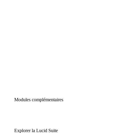
Diagrammes intelligents
Lucidspark
Tableau blanc virtuel
airfocus
Gestion de produit et roadmapping
Modules complémentaires
Explorer la Lucid Suite