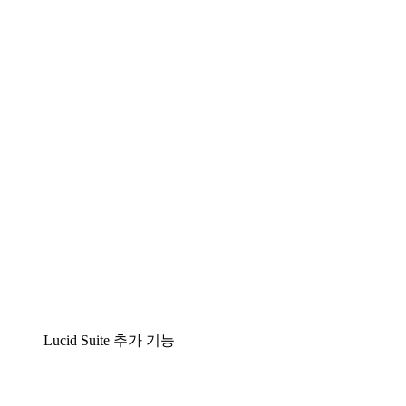
팀이 복잡성을 명확성으로 바꿀 수 있는 지능형 다
이어그램 작성 솔루션
Lucidspark
팀이 최고의 아이디어를 제시하고 실행할 수 있는
가상 화이트보드
airfocus
제품 관리 및 로드매핑
Lucid Suite 추가 기능
클라우드 액셀러레이터