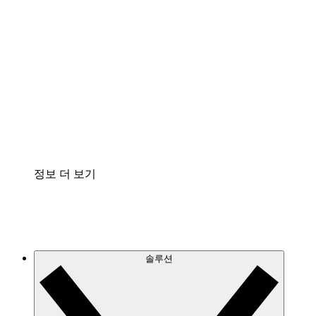
클라우드 인프라에 대한 이해도를 높이고 향후 변
화를 계획할 수 있습니다.
프로세스 액셀러레이터
프로세스 문서의 거버넌스를 표준화하고 개선할
수 있습니다.
Enterprise Shield
보안을 강화하고 세분화된 제어 계층을 추가할 수
있습니다.
정보 더 보기
솔루션