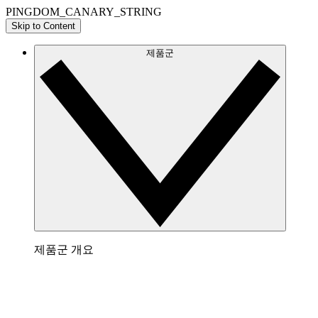
PINGDOM_CANARY_STRING
Skip to Content
제품군
제품군 개요
Lucidchart