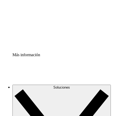
infraestructura de nube
Acelerador de Procesos
Estandariza y mejora el control de la documentación de
procesos
Enterprise Shield
Añade una capa de seguridad reforzada y control
detallado.
Más información
Soluciones