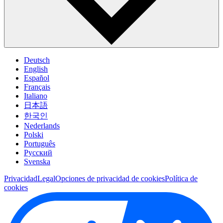
Deutsch
English
Español
Français
Italiano
日本語
한국인
Nederlands
Polski
Português
Pусский
Svenska
Privacidad
Legal
Opciones de privacidad de cookies
Política de
cookies