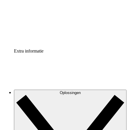
Processversneller
Standaardiseer en verbeter de beheer van
procesdocumentatie
Enterprise shield
Voeg een extra laag versterkte beveiliging en controle
toe
Extra informatie
Oplossingen