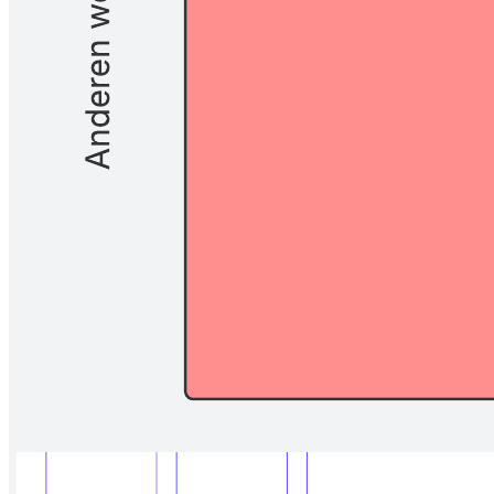
Het Johari venster helpt persoonlijke en interpersoonlijke relaties te
versterken. Bestudeer gedrag en persoonlijkheidskenmerken en label
ze als 'open', 'blind', 'verborgen' of 'onbekend' om zelfbewustzijn en
teamwork te verbeteren.
Gerelateerde sjablonen