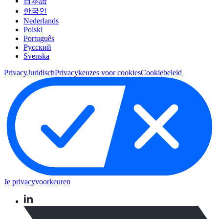
日本語
한국인
Nederlands
Polski
Português
Pусский
Svenska
Privacy
Juridisch
Privacykeuzes voor cookies
Cookiebeleid
Je privacyvoorkeuren