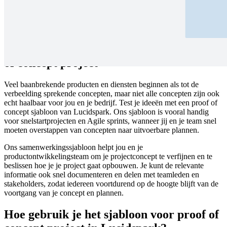
Bepaal snel je volgende project en hoe je dit tot een succes kunt
maken. Documenteer het proces om stakeholders een overzicht te
geven.
Valideer je productconcept met een proof
of concept project
Veel baanbrekende producten en diensten beginnen als tot de
verbeelding sprekende concepten, maar niet alle concepten zijn ook
echt haalbaar voor jou en je bedrijf. Test je ideeën met een proof of
concept sjabloon van Lucidspark. Ons sjabloon is vooral handig
voor snelstartprojecten en Agile sprints, wanneer jij en je team snel
moeten overstappen van concepten naar uitvoerbare plannen.
Ons samenwerkingssjabloon helpt jou en je
productontwikkelingsteam om je projectconcept te verfijnen en te
beslissen hoe je je project gaat opbouwen. Je kunt de relevante
informatie ook snel documenteren en delen met teamleden en
stakeholders, zodat iedereen voortdurend op de hoogte blijft van de
voortgang van je concept en plannen.
Hoe gebruik je het sjabloon voor proof of