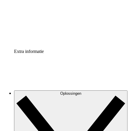
Processversneller
Standaardiseer en verbeter de beheer van
procesdocumentatie
Enterprise shield
Voeg een extra laag versterkte beveiliging en controle
toe
Extra informatie
Oplossingen