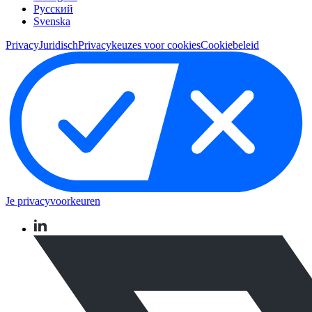
Pусский
Svenska
Privacy
Juridisch
Privacykeuzes voor cookies
Cookiebeleid
Je privacyvoorkeuren