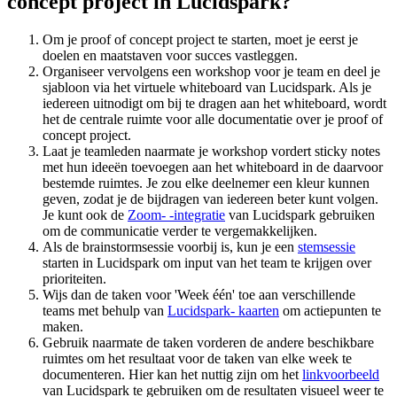
concept project in Lucidspark?
Om je proof of concept project te starten, moet je eerst je
doelen en maatstaven voor succes vastleggen.
Organiseer vervolgens een workshop voor je team en deel je
sjabloon via het virtuele whiteboard van Lucidspark. Als je
iedereen uitnodigt om bij te dragen aan het whiteboard, wordt
het de centrale ruimte voor alle documentatie over je proof of
concept project.
Laat je teamleden naarmate je workshop vordert sticky notes
met hun ideeën toevoegen aan het whiteboard in de daarvoor
bestemde ruimtes. Je zou elke deelnemer een kleur kunnen
geven, zodat je de bijdragen van iedereen beter kunt volgen.
Je kunt ook de
Zoom- -integratie
van Lucidspark gebruiken
om de communicatie verder te vergemakkelijken.
Als de brainstormsessie voorbij is, kun je een
stemsessie
starten in Lucidspark om input van het team te krijgen over
prioriteiten.
Wijs dan de taken voor 'Week één' toe aan verschillende
teams met behulp van
Lucidspark- kaarten
om actiepunten te
maken.
Gebruik naarmate de taken vorderen de andere beschikbare
ruimtes om het resultaat voor de taken van elke week te
documenteren. Hier kan het nuttig zijn om het
linkvoorbeeld
van Lucidspark te gebruiken om de resultaten visueel weer te