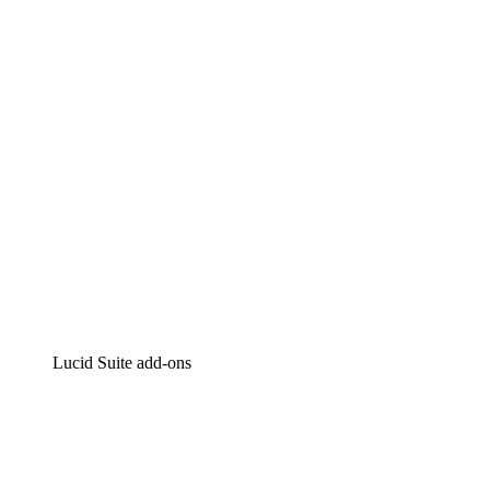
Intelligente diagrammen
Lucidspark
Online whiteboard
airfocus
Product management en roadmapping
Lucid Suite add-ons
Cloud versneller
Begrijp en plan toekomstige veranderingen aan je cloud
infrastructuur beter