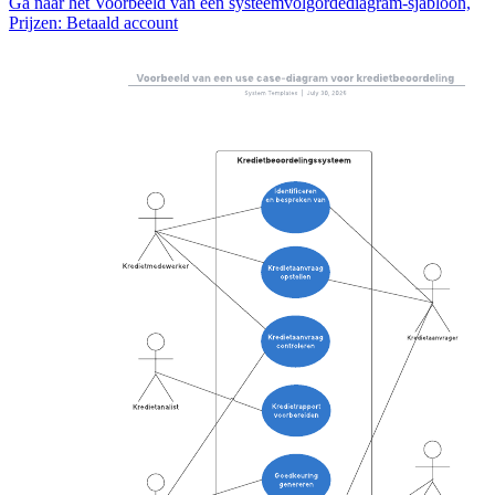
Ga naar het Voorbeeld van een systeemvolgordediagram-sjabloon,
Prijzen: Betaald account