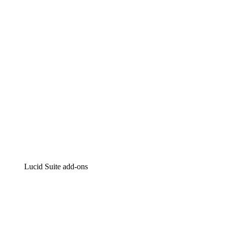
Intelligente diagrammen
Lucidspark
Online whiteboard
airfocus
Product management en roadmapping
Lucid Suite add-ons
Cloud versneller
Begrijp en plan toekomstige veranderingen aan je cloud
infrastructuur beter