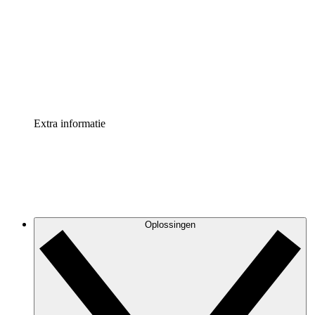
Processversneller
Standaardiseer en verbeter de beheer van
procesdocumentatie
Enterprise shield
Voeg een extra laag versterkte beveiliging en controle
toe
Extra informatie
Oplossingen