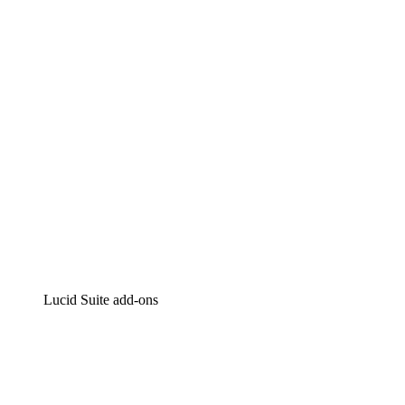
Intelligente diagrammen
Lucidspark
Online whiteboard
airfocus
Product management en roadmapping
Lucid Suite add-ons
Cloud versneller
Begrijp en plan toekomstige veranderingen aan je cloud
infrastructuur beter