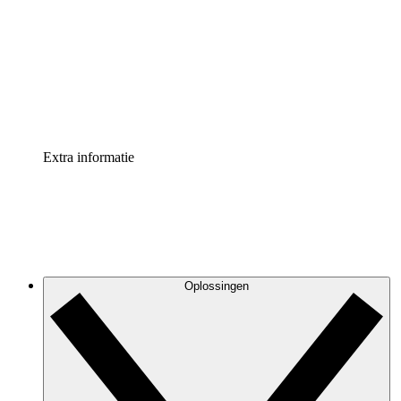
Processversneller
Standaardiseer en verbeter de beheer van
procesdocumentatie
Enterprise shield
Voeg een extra laag versterkte beveiliging en controle
toe
Extra informatie
Oplossingen