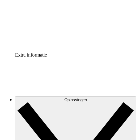
Processversneller
Standaardiseer en verbeter de beheer van
procesdocumentatie
Enterprise shield
Voeg een extra laag versterkte beveiliging en controle
toe
Extra informatie
Oplossingen