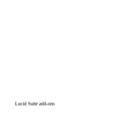
Intelligente diagrammen
Lucidspark
Online whiteboard
airfocus
Product management en roadmapping
Lucid Suite add-ons
Cloud versneller
Begrijp en plan toekomstige veranderingen aan je cloud
infrastructuur beter