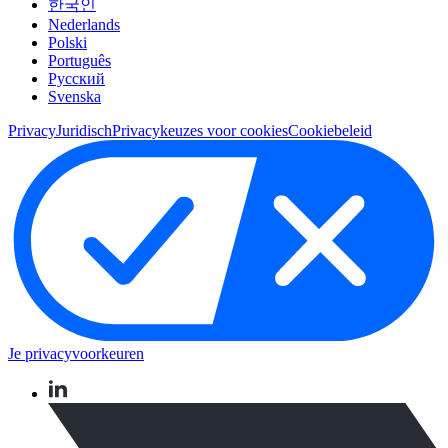
한국인
Nederlands
Polski
Português
Pусский
Svenska
Privacy
Juridisch
Privacykeuzes voor cookies
Cookiebeleid
Je privacyvoorkeuren