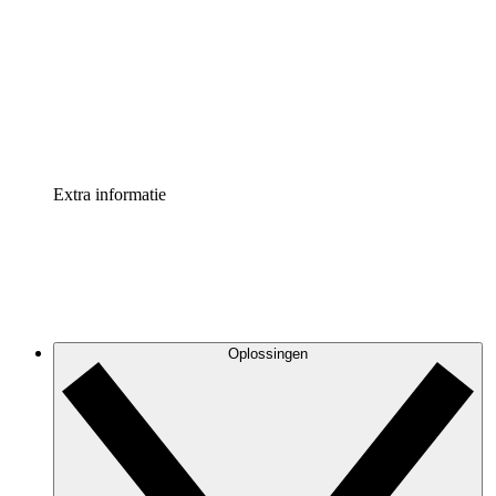
Processversneller
Standaardiseer en verbeter de beheer van
procesdocumentatie
Enterprise shield
Voeg een extra laag versterkte beveiliging en controle
toe
Extra informatie
Oplossingen