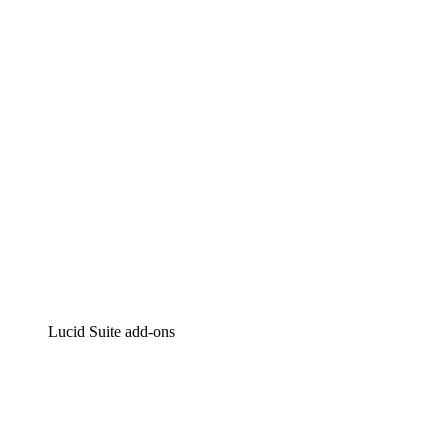
Intelligente diagrammen
Lucidspark
Online whiteboard
airfocus
Product management en roadmapping
Lucid Suite add-ons
Cloud versneller
Begrijp en plan toekomstige veranderingen aan je cloud
infrastructuur beter