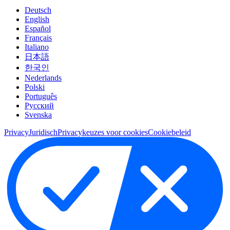
Deutsch
English
Español
Français
Italiano
日本語
한국인
Nederlands
Polski
Português
Pусский
Svenska
Privacy
Juridisch
Privacykeuzes voor cookies
Cookiebeleid