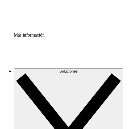
Estandariza y mejora el control de la documentación de p
Enterprise Shield
Añade una capa de seguridad reforzada y control detallad
Más información
Soluciones